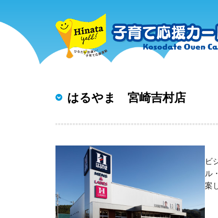
はるやま 宮崎吉村店
ビ
ル
案